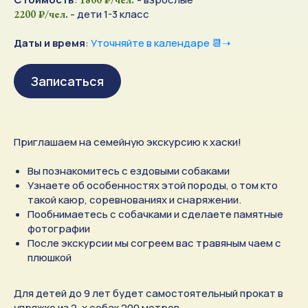
- дети 1-3 класс
2200 ₽/чел.
Даты и время
:
Уточняйте в календаре
📆
➝
Записаться
Приглашаем на семейную экскурсию к хаски!
Вы познакомитесь с ездовыми собаками
Узнаете об особенностях этой породы, о том кто
такой каюр, соревнованиях и снаряжении.
Пообнимаетесь с собачками и сделаете памятные
фотографии
После экскурсии мы согреем вас травяным чаем с
плюшкой
Для детей до 9 лет будет самостоятельный прокат в
упряжке из 2-х собак 200 метров