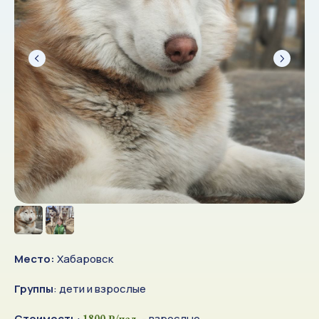
Место:
Хабаровск
Группы
: дети и взрослые
Стоимость
:
- взрослые
1800 ₽/чел.