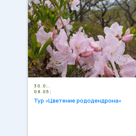
30.0;.
08.05;
Тур «Цветение рододендрона»