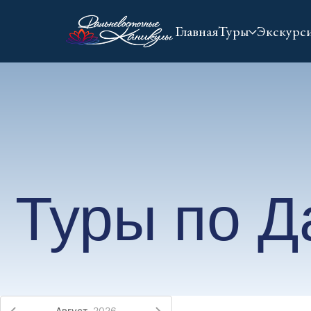
Главная
Туры
Экскурс
Туры по Да
Август,
2026