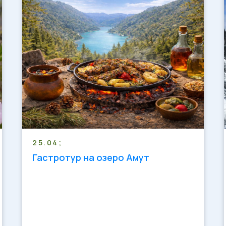
25.04;
Гастротур на озеро Амут