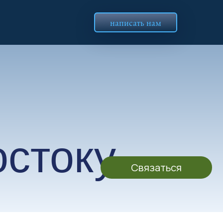
написать нам
оку
Связаться