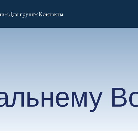
ии
Для групп
Контакты
льнему Вост