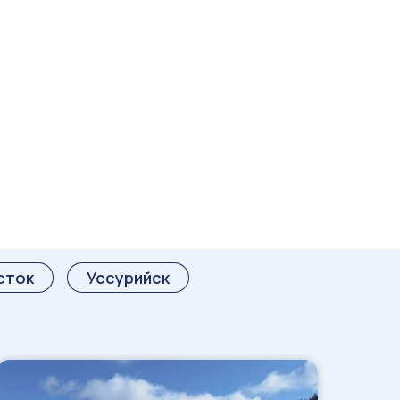
сток
Уссурийск