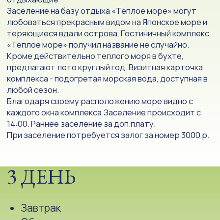
леопарда" проведёт вас по участку приморского
широколиственного леса - биотопу, который
служит домом таинственному дальневосточному
леопарду. Она снабжена множеством
информационных стендов, табличками,
интерактивными элементами и видовыми
площадками.
Тропа проложена таким образом, чтобы на ней
можно было увидеть почти все растительное
богатство уссурийской тайги. После маршрута
будет документальный фильм «Лео», который
никого не оставит равнодушным. В Визит-центре
продаются сувениры в тематике леопарда.
16:00 Выезд в г. Уссурийск