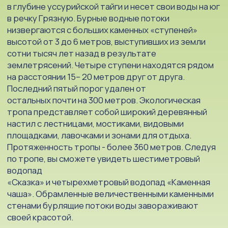
Заселение на базу отдыха «Теплое
море»
Корпус расположен на возвышенности, откуда наши
отдыхающие
Заселение на базу отдыха «Теплое море» могут
любоваться прекрасным видом на Японское море и
теряющиеся вдали острова. Гостиничный комплекс
«Тёплое море» получил название не случайно.
Кроме действительно теплого моря в бухте,
предлагают лето круглый год. Визитная карточка
комплекса - подогретая морская вода, доступная в
любой сезон.
Благодаря своему расположению море видно с
каждого окна комплекса.Заселение происходит с
14:00. Раннее заселение за доп.плату.
При заселение потребуется залог за номер 3000 р.
3 ДЕНЬ
Завтрак