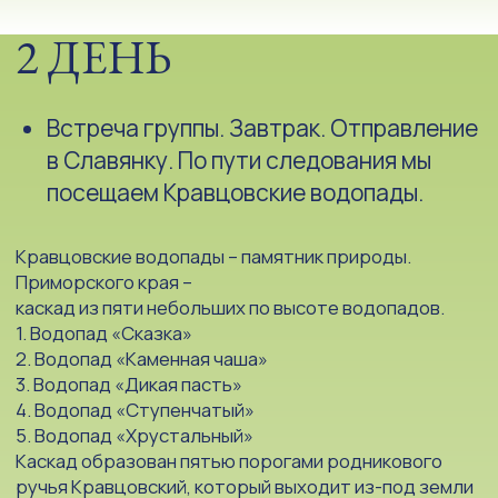
сотни тысяч лет назад в результате
землетрясений. Четыре ступени находятся рядом
на расстоянии 15– 20 метров друг от друга.
Последний пятый порог удален от
остальных почти на 300 метров. Экологическая
тропа представляет собой широкий деревянный
настил с лестницами, мостиками, видовыми
площадками, лавочками и зонами для отдыха.
Протяженность тропы - более 360 метров. Следуя
по тропе, вы сможете увидеть шестиметровый
водопад
«Сказка» и четырехметровый водопад «Каменная
чаша». Обрамленные величественными каменными
стенами бурлящие потоки воды завораживают
своей красотой.