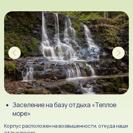
Обед
Ужин
Бассейн с теплой морской водой, тренажерный зал.
4 ДЕНЬ
Завтрак
Экскурсия тропой леопарда
Отправление в Хабаровск в 18:27
Посещение бассейна. Сдача номеров в 12:00.
Выселение. Обед Экологическая тропа "Тропой