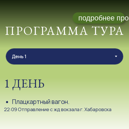
22:09 Отправление с жд вокзала г. Хабаровска
2 ДЕНЬ
Встреча группы. Завтрак. Отправление
в Славянку. По пути следования мы
посещаем Кравцовские водопады.
Кравцовские водопады – памятник природы.
Приморского края –
каскад из пяти небольших по высоте водопадов.
1. Водопад «Сказка»
2. Водопад «Каменная чаша»
3. Водопад «Дикая пасть»
4. Водопад «Ступенчатый»
5. Водопад «Хрустальный»
Каскад образован пятью порогами родникового
ручья Кравцовский, который выходит из-под земли
в глубине уссурийской тайги и несет свои воды на юг
в речку Грязную. Бурные водные потоки
низвергаются с больших каменных «ступеней»
высотой от 3 до 6 метров, выступивших из земли