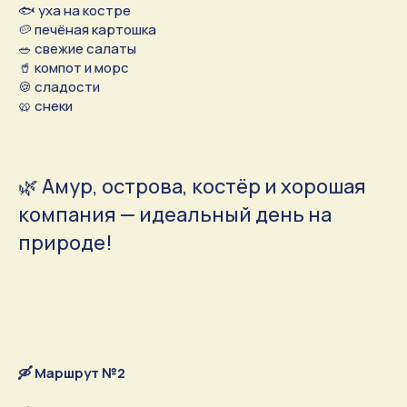
🐟 уха на костре
🥔 печёная картошка
🥗 свежие салаты
🥤 компот и морс
🍪 сладости
🥨 снеки
🌿 Амур, острова, костёр и хорошая
компания — идеальный день на
природе!
🛶 Маршрут №2