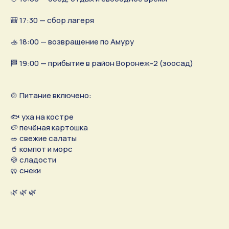
🎒 17:30 — сбор лагеря
🚣 18:00 — возвращение по Амуру
🏁 19:00 — прибытие в район Воронеж-2 (зоосад)
🍲 Питание включено:
🐟 уха на костре
🥔 печёная картошка
🥗 свежие салаты
🥤 компот и морс
🍪 сладости
🥨 снеки
🌿 🌿 🌿