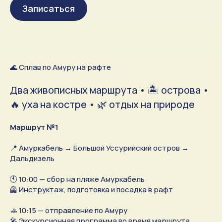
Записаться
🌊 Сплав по Амуру на рафте
Два живописных маршрута • 🏝 острова •
🔥 уха на костре • 🌿 отдых на природе
Маршрут №1
📍 Амуркабель → Большой Уссурийский остров →
Дальдизель
🕙 10:00 — сбор на пляже Амуркабель
🦺 Инструктаж, подготовка и посадка в рафт
🚣 10:15 — отправление по Амуру
🎤 Экскурсионная программа во время маршрута