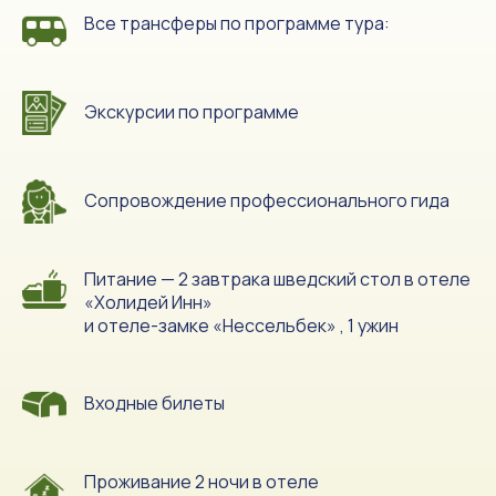
экскурсии. Свободное время.
Все трансферы по программе тура:
В 18:00 праздничный ужин в отеле-
замке «Нессельбек» (салаты, горячее
и кружка пенного).
Экскурсии по программе
Сопровождение профессионального гида
Питание — 2 завтрака шведский стол в отеле
«Холидей Инн»
и отеле-замке «Нессельбек» , 1 ужин
Входные билеты
Проживание 2 ночи в отеле