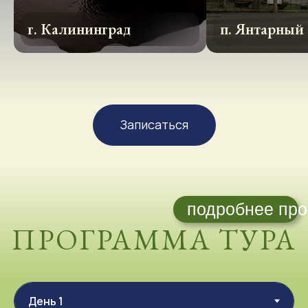
05.01.2026
г. Калининград
п. Янтарный
Прибытие в аэропорт или на ж/д.
вокзал г. Калининград.
По программе экскурсия «Огни
Калининграда + угощение
глинтвейном».
Записаться
14:30 встреча в холле отеля Холидей
Инн**** с экскурсоводом.
Новогодний Калининград встретит своих гостей