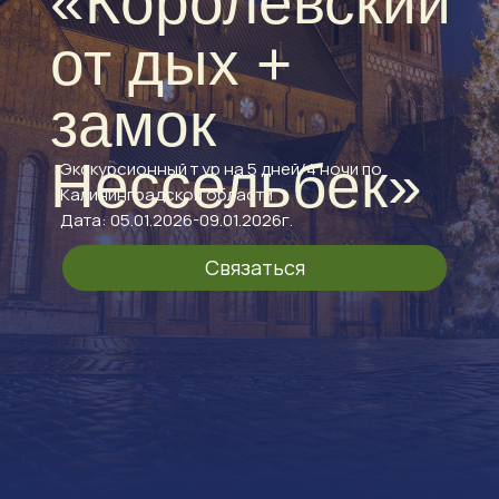
«Королевский
от дых +
замок
Нессельбек»
Экскурсионный т ур на 5 дней/4 ночи по
Калининградской области
Дата: 05.01.2026-09.01.2026г.
Связаться