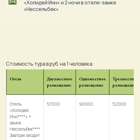
«Холидей Инн» и 2 ночи в отеле-замке
«Нессельбек»
Стоимость тура в руб. на 1 человека:
Отель
Двухместное
Одноместное
Трехместное
размещение
размещение
размещение
Отель
57000
90000
52000
«Холидей
Инн****» +
замок
Нессельбек****
Завтрак входит