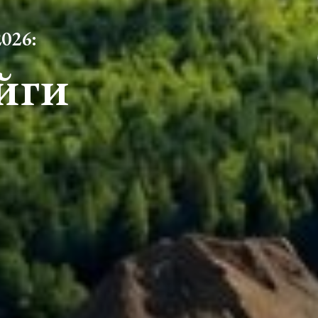
2026:
йги