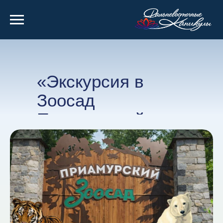
«Экскурсия в
Зоосад
Приамурский»