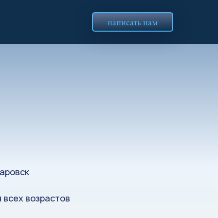
написать нам
аровск
я всех возрастов