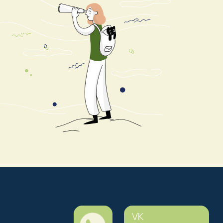
VK
dvholidays