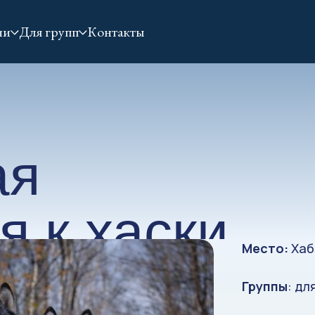
ии
Для групп
Контакты
ая
я к хаски
Место:
Хаб
Группы
: дл