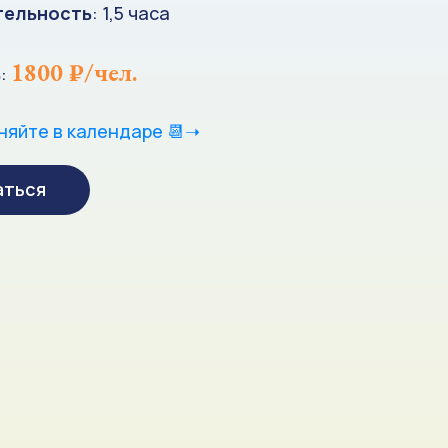
ельность
: 1,5 часа
1800 ₽/чел.
ь
:
няйте в календаре 📆➝
аться