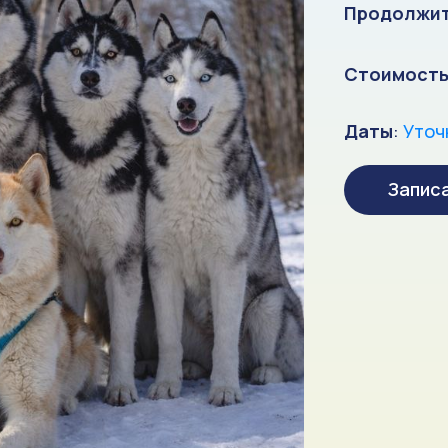
Продолжит
Стоимост
Даты
:
Уточ
Запис