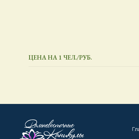
ЦЕНА НА 1 ЧЕЛ./РУБ.
Главная
Экскурси
Туры для
Создание сайта -
studiorosta.ru
Календар
Политика обработки персональных данных
Календар
ул. Шабадина, д. 19а, оф. 509
Дальнево
+7 (4212) 240-206
+7 (4212) 240-119