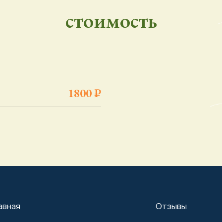
стоимость
1800 ₽
Отзывы
и для школьников
Контакты
 школьников
ь туров
ь экскурсий
сточные каникулы - это