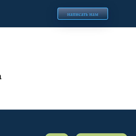
написать нам
а
VK
dvholidays