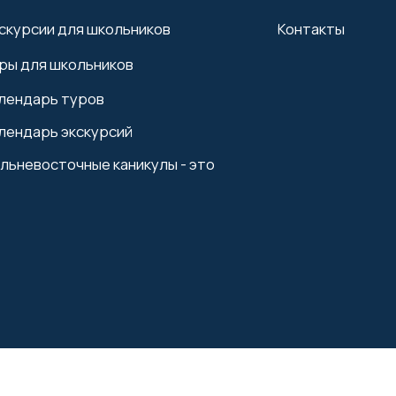
 школьников
ь туров
ь экскурсий
сточные каникулы - это