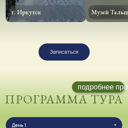
Иркутск, Тальцы, Листвянка
г. Иркутск
Музей Таль
Встреча в Иркутске, знакомство с
гидом.
Небольшая экскурсия по Иркутску
Городу купцов и декабристов, именно здесь
снаряжались великие экспедиции на Камчатку и в
Русскую Америку
Записаться
Поездка в музей Тальцы, сибирскую
деревню 17века.